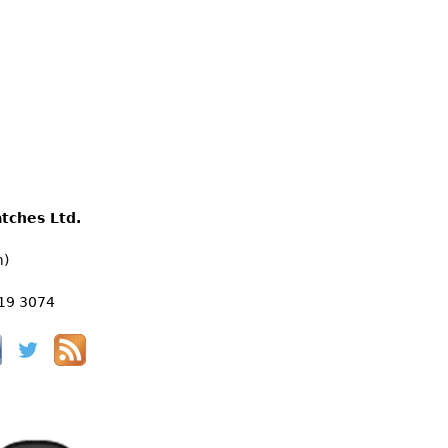
tches Ltd.
m)
519 3074